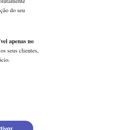
olutamente
ação do seu
ível apenas no
s seus clientes,
ócio.