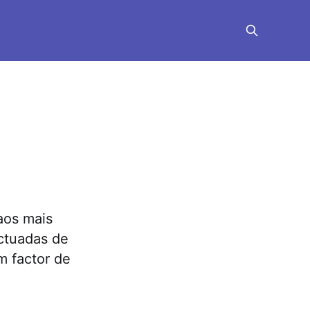
aos mais
ectuadas de
m factor de