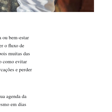
a ou bem-estar
er o fluxo de
 pois muitas das
ão como evitar
rcações e perder
 tua agenda da
mesmo em dias