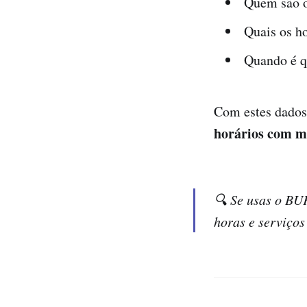
Quem são o
Quais os h
Quando é q
Com estes dados
horários com ma
🔍 Se usas o BUK
horas e serviços