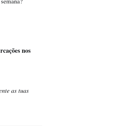
a semana?
arcações nos
ente as tuas