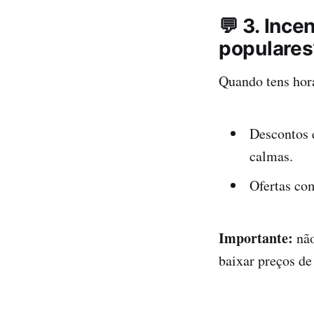
💬 3. Inc
populares
Quando tens hora
Descontos 
calmas.
Ofertas co
Importante:
não
baixar preços de