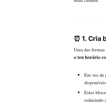
mais calmos.
⏰ 1. Cria 
Uma das formas m
o teu horário c
Em vez de 
disponívei
Estes bloco
reduzindo 