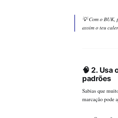
💡 Com o BUK, p
assim o teu cale
🧠 2. Usa 
padrões
Sabias que muito
marcação pode aj