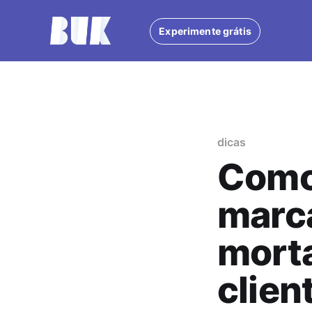
Experimente grátis
dicas
Como
marca
mort
clien