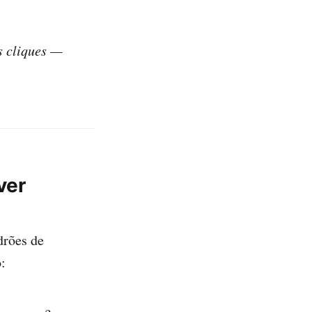
s cliques —
ver
drões de
: