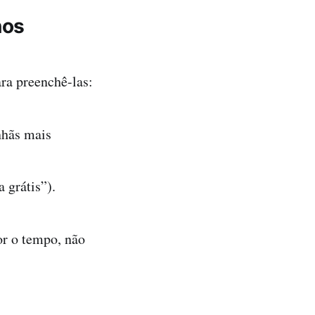
nos
ra preenchê-las:
nhãs mais
 grátis”).
or o tempo, não