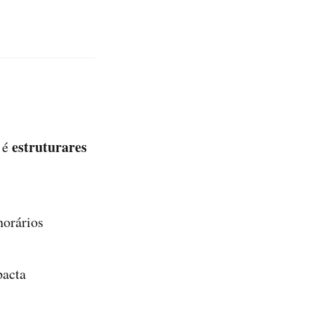
estruturares
s é
horários
pacta